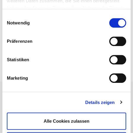
weiteren Daten zusammen, die Sie ihnen bereitgestellt
Weitere Informationen findet ihr unter
haben oder die sie im Rahmen Ihrer Nutzung der Dienste
mitmenschen-gemeinsam-stark.de
gesammelt haben.
Einwilligungsauswahl
Notwendig
Bei Fragen steht das Wettbewerbsteam gerne
per E-Mail oder telefonisch zur Verfügung.
Präferenzen
Viel Erfolg – wir drücken Euch die Daumen!
Statistiken
Marketing
KATEGORIE
Details zeigen
Bildung
Camps & Freizeiten
Alle Cookies zulassen
HTJ-Vorstand