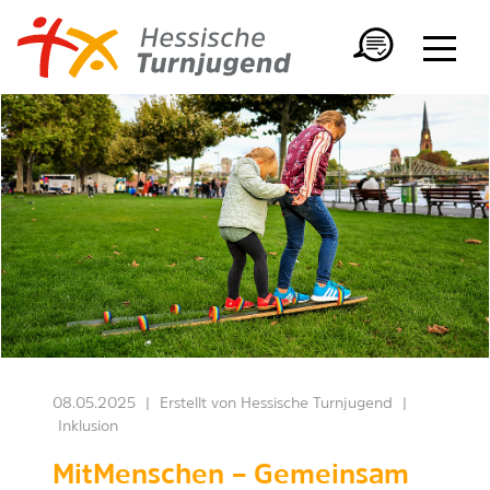
08.05.2025
|
Erstellt von
Hessische Turnjugend
|
Inklusion
MitMenschen – Gemeinsam