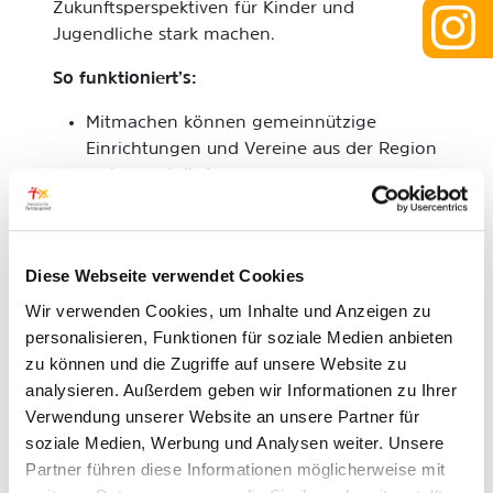
Zukunftsperspektiven für Kinder und
Jugendliche stark machen.
So funktioniert’s:
Mitmachen können gemeinnützige
Einrichtungen und Vereine aus der Region
– also auch Ihr!
Ab dem
3. Juni 2025
entscheidet das
Publikum online, welche 30 Projekte
Publikumspreise zwischen 1.000 und
Diese Webseite verwendet Cookies
5.000 Euro erhalten.
Wir verwenden Cookies, um Inhalte und Anzeigen zu
Zusätzlich vergibt eine Jury sowie
personalisieren, Funktionen für soziale Medien anbieten
Mitarbeitende weitere Fördermittel in
zu können und die Zugriffe auf unsere Website zu
Höhe von 150.000 Euro.
analysieren. Außerdem geben wir Informationen zu Ihrer
Verwendung unserer Website an unsere Partner für
Ihr habt ein starkes Projekt?
soziale Medien, Werbung und Analysen weiter. Unsere
Dann
bewerbt Euch jetzt
hier
und macht Eure
Partner führen diese Informationen möglicherweise mit
Arbeit sichtbar.