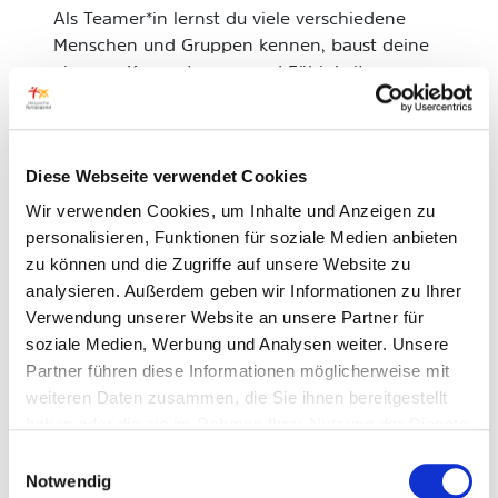
Als Teamer*in lernst du viele verschiedene
Menschen und Gruppen kennen, baust deine
eigenen Kompetenzen und Fähigkeiten aus
und erhältst Einblicke in die unterschiedlichen
Freizeiten der HTJ. Jede Menge Spaß ist dabei
garantiert!
Diese Webseite verwendet Cookies
Wie werde ich Teil des HTJ-
Wir verwenden Cookies, um Inhalte und Anzeigen zu
Teams?
personalisieren, Funktionen für soziale Medien anbieten
zu können und die Zugriffe auf unsere Website zu
analysieren. Außerdem geben wir Informationen zu Ihrer
Gibt es eine Vergütung für
Verwendung unserer Website an unsere Partner für
mein ehrenamtliches
soziale Medien, Werbung und Analysen weiter. Unsere
Engagement?
Partner führen diese Informationen möglicherweise mit
weiteren Daten zusammen, die Sie ihnen bereitgestellt
haben oder die sie im Rahmen Ihrer Nutzung der Dienste
Ein Highlight: das
gesammelt haben.
Einwilligungsauswahl
jährliche Teamer*innen-
Notwendig