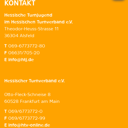
KONTAKT
Hessische Turnjugend
im Hessischen Turnverband e.V.
Theodor-Heuss-Strasse 11
36304 Alsfeld
T
069-6773772-80
F
06631/705-20
E
info@htj.de
Hessischer Turnverband e.V.
Otto-Fleck-Schneise 8
60528 Frankfurt am Main
T
069/6773772-0
F
069/6773772-99
E
info@htv-online.de