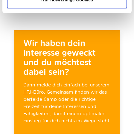
Das nächste Teamer*innen treffen findet im
Sommer 2026 statt. Seid gespannt!
Wir haben dein
Interesse geweckt
und du möchtest
dabei sein?
Dann melde dich einfach bei unserem
HTJ-Büro
. Gemeinsam finden wir das
perfekte Camp oder die richtige
Freizeit für deine Interessen und
Fähigkeiten, damit einem optimalen
Einstieg für dich nichts im Wege steht.