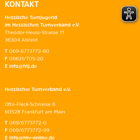
KONTAKT
Hessische Turnjugend
im Hessischen Turnverband e.V.
Theodor-Heuss-Strasse 11
36304 Alsfeld
T
069-6773772-80
F
06631/705-20
E
info@htj.de
Hessischer Turnverband e.V.
Otto-Fleck-Schneise 8
60528 Frankfurt am Main
T
069/6773772-0
F
069/6773772-99
E
info@htv-online.de