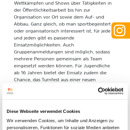
Wettkämpfen und Shows über Tätigkeiten in
der Öffentlichkeitsarbeit bis hin zur
Organisation vor Ort sowie dem Auf- und
Abbau. Ganz gleich, ob man sportbegeistert
oder organisatorisch interessiert ist, für jede
und jeden gibt es passende
Einsatzmöglichkeiten. Auch
Gruppenanmeldungen sind möglich, sodass
mehrere Personen gemeinsam als Team
eingesetzt werden können. Für Jugendliche
ab 16 Jahren bietet der Einsatz zudem die
Chance, das Turnfest aus einer neuen
Perspektive zu erleben, wertvolle Erfahrungen
zu sammeln, Verantwortung zu übernehmen
und gleichzeitig jede Menge Spaß zu haben.
Diese Webseite verwendet Cookies
Als Dankeschön erhalten alle Volunteers ein
exklusives Paket, das ein T-Shirt, Verpflegung,
Wir verwenden Cookies, um Inhalte und Anzeigen zu
eine kleine Überraschung, je nach Bedarf eine
personalisieren, Funktionen für soziale Medien anbieten