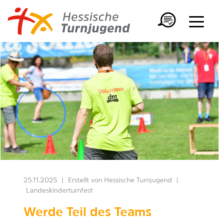
25.11.2025
|
Erstellt von
Hessische Turnjugend
|
Landeskinderturnfest
Werde Teil des Teams