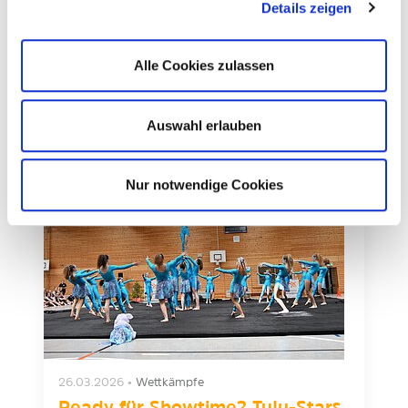
Details zeigen
Ein Wochenende voller Kreativität und
einzigartiger Show-Highlights liegt hinter
rund 300 jungen Tuju-Stars: Am 28. März
Alle Cookies zulassen
verwandelte sich Rodenbach in…
weiterlesen
Auswahl erlauben
Nur notwendige Cookies
26.03.2026
•
Wettkämpfe