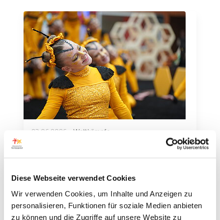
23.06.2026
•
Wettkämpfe
Hessen jubelt: Akrobatix
verteidigen Titel beim
Bundesfinale der Tuju-Stars
Diese Webseite verwendet Cookies
Großer Erfolg für Hessen: Die Showgruppe
Wir verwenden Cookies, um Inhalte und Anzeigen zu
Akrobatix by Funtastix vom SV Concordia
personalisieren, Funktionen für soziale Medien anbieten
Welkers hat beim Bundesfinale der Tuju-
zu können und die Zugriffe auf unsere Website zu