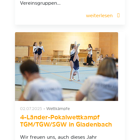
Vereinsgruppen…
weiterlesen
02.07.2025
•
Wettkämpfe
4-Länder-Pokalwettkampf
TGM/TGW/SGW in Gladenbach
Wir freuen uns, auch dieses Jahr