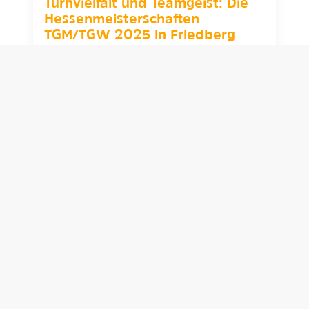
Turnvielfalt und Teamgeist: Die
Hessenmeisterschaften
TGM/TGW 2025 in Friedberg
Am 10. Mai 2025 war richtig was los!
Viele sportliche Teams aus ganz Hessen
kamen zusammen, um bei den
Hessenmeisterschaften in TGM, TGW,
SGW, dem TGW…
weiterlesen