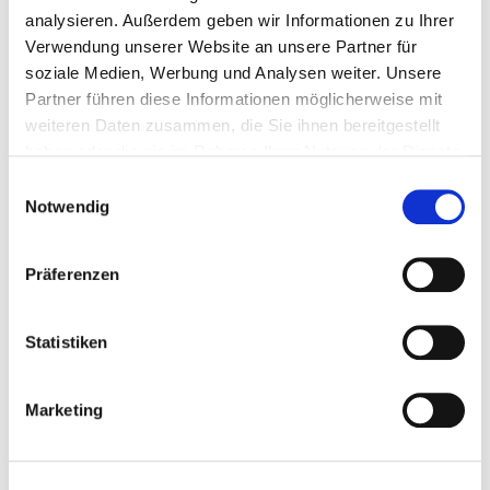
Stars 2026 erneut den ersten…
analysieren. Außerdem geben wir Informationen zu Ihrer
Verwendung unserer Website an unsere Partner für
weiterlesen
soziale Medien, Werbung und Analysen weiter. Unsere
Partner führen diese Informationen möglicherweise mit
weiteren Daten zusammen, die Sie ihnen bereitgestellt
haben oder die sie im Rahmen Ihrer Nutzung der Dienste
gesammelt haben.
Einwilligungsauswahl
Notwendig
Präferenzen
Statistiken
30.03.2026
•
Wettkämpfe
Mitreißender Tuju-Stars
Marketing
Wettbewerb begeistert Groß
und Klein in Rodenbach