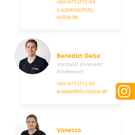
069-6773772-84
n.schremb@htv-
online.de
Benedict Geise
Vorstand, Ehrenamt,
Kindeswohl
069-6773772-85
b.geise@htv-online.de
Vanessa