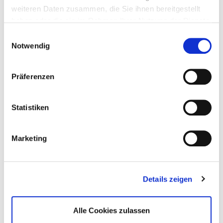
weiteren Daten zusammen, die Sie ihnen bereitgestellt
haben oder die sie im Rahmen Ihrer Nutzung der Dienste
Sina Alker
gesammelt haben.
Einwilligungsauswahl
Bundesfreiwilligen-Dienst
Notwendig
069-6773772-87
s.alker@htv-online.de
Präferenzen
Statistiken
Beratung zu besonderen
Marketing
Themen
Details zeigen
Cara Spinken
Alle Cookies zulassen
Kinder-Turnen, Kindes-