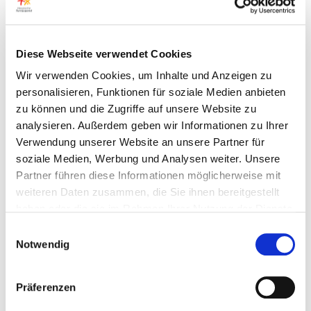
Inklusive?
Unterkunft, Voll-Verpflegung,
Sport-Angebote, Frei-Zeit-
Programm
Diese Webseite verwendet Cookies
Anmeldung?
hier
Wir verwenden Cookies, um Inhalte und Anzeigen zu
personalisieren, Funktionen für soziale Medien anbieten
zu können und die Zugriffe auf unsere Website zu
Hinweise?
Eine Anmeldung zum Camp
analysieren. Außerdem geben wir Informationen zu Ihrer
kann nur über Yolawo
Verwendung unserer Website an unsere Partner für
erfolgen.
soziale Medien, Werbung und Analysen weiter. Unsere
Eine Anmeldung per E-Mail
Partner führen diese Informationen möglicherweise mit
ist nicht ausreichend!
weiteren Daten zusammen, die Sie ihnen bereitgestellt
haben oder die sie im Rahmen Ihrer Nutzung der Dienste
Außerdem ist vorher keine
gesammelt haben.
Einwilligungsauswahl
Zahlung notwendig.
Notwendig
Der Betrag wird nach dem
Camp vom Konto
Präferenzen
eingezogen (SEPA-
Lastschrift).