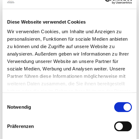
die jede Art von Gewalt verhindern.
Diese Webseite verwendet Cookies
Folgendes kann dein Verein tun:
Wir verwenden Cookies, um Inhalte und Anzeigen zu
personalisieren, Funktionen für soziale Medien anbieten
Sprecht offen darüber,
zu können und die Zugriffe auf unsere Website zu
dass der Verein keine Gefahr darstellt!
analysieren. Außerdem geben wir Informationen zu Ihrer
Verwendung unserer Website an unsere Partner für
soziale Medien, Werbung und Analysen weiter. Unsere
Macht allen Menschen klar,
Partner führen diese Informationen möglicherweise mit
weiteren Daten zusammen, die Sie ihnen bereitgestellt
dass ihr euch als Verein gegen Gewalt
haben oder die sie im Rahmen Ihrer Nutzung der Dienste
einsetzt.
gesammelt haben.
Einwilligungsauswahl
Das geht in Vereins-Zeitungen oder auf eurer
Notwendig
Internet-Seite.
Präferenzen
Dabei müssen auch alle Mitglieder und