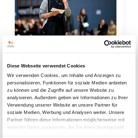
07.07.2026
•
Wir mit dir
Einladung zur Voll-Versammlung
der Hessischen Turn-Jugend
Diese Webseite verwendet Cookies
Wir verwenden Cookies, um Inhalte und Anzeigen zu
Am 8. August 2026 findet die Voll-
personalisieren, Funktionen für soziale Medien anbieten
Versammlung
zu können und die Zugriffe auf unsere Website zu
der Hessischen Turn-Jugend statt.
analysieren. Außerdem geben wir Informationen zu Ihrer
Verwendung unserer Website an unsere Partner für
Die Voll-Versammlung ist ein wichtiges
soziale Medien, Werbung und Analysen weiter. Unsere
Treffen der Hessischen…
Partner führen diese Informationen möglicherweise mit
weiteren Daten zusammen, die Sie ihnen bereitgestellt
weiterlesen
haben oder die sie im Rahmen Ihrer Nutzung der Dienste