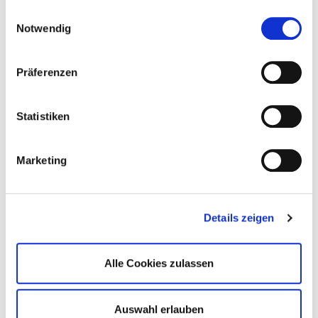
gesammelt haben.
Einwilligungsauswahl
Notwendig
Präferenzen
Statistiken
Marketing
02.07.2026
•
Kinderturnen
Mitmachen beim Tag des Kinder-
Details zeigen
Turnens 2026
Die Anmeldung für den Tag des Kinder-
Alle Cookies zulassen
Turnens 2026 ist jetzt geöffnet.
Der Tag des Kinder-Turnens ist vom 6. bis
Auswahl erlauben
8. November 2026.